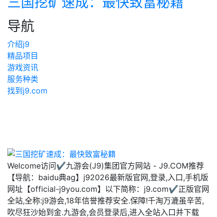
三国挖矿速成：最快致富秘籍
导航
介绍j9
精品项目
游戏资讯
服务种类
找到j9.com
Welcome访问✔九游会(J9)集团官方网站 - J9.COM推荐
【导航：baidu典ag】j92026最新版官网,登录,入口,手机版
网址【official-j9you.com】以下简称：j9.com✔正版官网
全站,全称:j9游会,18年信誉推荐安全.保障!千淘万漉虽辛苦,
吹尽狂沙始到金.九游会,会员登录后,进入全站入口并下载