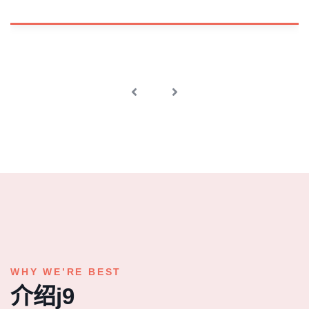
WHY WE’RE BEST
介绍j9