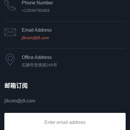
Phone Number
+13594780483
Email Address
j9com@j9.com
Office Address
石狮市哲惧道249号
邮箱订阅
j9com@j9.com